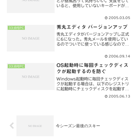
とか昼風呂って気持ちいい。支度をして
いると、使用していないキーボードが目
に入った。そうだ、ついでにキーボード
も洗ってしまおう、と思い2台のキーボ
2005.03.05
ードを分解した。2台もあるとキートッ
プが多い。風呂桶に洗剤を...
秀丸エディタ バージョンアップ
33:自宅PC
秀丸エディタがバージョンアップし正式
に6になった。秀丸メールを使用してい
るのでついでに使っている感じなのでバ
ージョンを上げる必要はないのだけ
ど・・・メインエディタはMifesを使用
2006.09.14
している。Mifesの方が洗練されている
感じがあり気に入って...
OS起動時に毎回チェックディス
33:自宅PC
クが起動するのを防ぐ
Windows起動時に毎回チェックディス
クが起動する場合は、以下のレジストリ
に起動時にチェックディスクを起動する
フラグが書かれているのでそのフラグを
2005.06.13
正常な値に戻せばOK。
「HKEY_LOCAL_MACHINE\SYSTE
M\CurrentC...
今シーズン最後のスキー