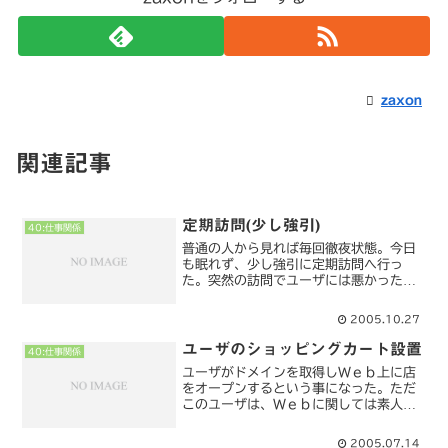
zaxon
関連記事
定期訪問(少し強引)
40:仕事関係
普通の人から見れば毎回徹夜状態。今日
も眠れず、少し強引に定期訪問へ行っ
た。突然の訪問でユーザには悪かったな
ぁと後々思った。ここのお客さんのプロ
グラムを一部修正する話になっているん
2005.10.27
だけど、良い案が浮かばないのと、納期
が来年2月なので全然慌てて...
ユーザのショッピングカート設置
40:仕事関係
ユーザがドメインを取得しＷｅｂ上に店
をオープンするという事になった。ただ
このユーザは、Ｗｅｂに関しては素人で
店なんかもてないと思っていた。Yahoo!
とか、楽天等に出店した方が楽ですよ、
2005.07.14