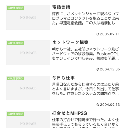
なんてアドバイスもしたが費用的な面で
却下された。思うに...
電話会議
40:仕事関係
深夜にしかメッセンジャーに現れないプ
ログラマとコンタクトを取ることが出来
た。早速電話会議。この人は結構忙しい
人で、仕事を頼むにしても中々進捗通り
進まない。じゃあ何故この人にプログラ
2005.07.11
ムを依頼するかというとこの人が作った
プログラムだから。それだ...
ネットワーク構築
40:仕事関係
朝から本社、支社間のネットワーク及び
ハードウェアの移設作業。FusionGOL
もオンラインで申し込み、接続も問題な
し。何も問題が無くネットワーク、IP電
話などが繋がっていくのでとても不思議
2004.12.05
な気分、これで良かったんだという安堵
感もあった。しか...
今日も仕事
40:仕事関係
月曜日なんだから仕事するのは当たり前
とよく言いますが、今日も外出して仕事
をした。作成したシステムの問題点や要
望などをヒアリング。通常、システム構
築前にこのような事をするのだが、時間
2004.09.13
が少ないのと、ドキュメントを書かなく
て良いと言う事だったので...
打合せとMHP2G
40:仕事関係
仕事の打合せで岡崎まで行った。よく仕
事を手伝ってもらっている知り合いから