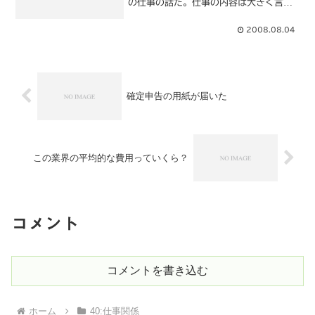
の仕事の話だ。仕事の内容は大きく言え
ばACCESSでの開発らしい。まだ概算を
客先へ提出する為の、資料を作成する前
2008.08.04
の打合せ。いわば打合せの為の打合せ
だ。全面的に私に任せる...
確定申告の用紙が届いた
この業界の平均的な費用っていくら？
コメント
コメントを書き込む
ホーム
40:仕事関係