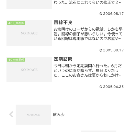
わった。流石にこれくらいの修正で２週
間分の費用は貰えないなぁ。明日にでも
テストをして（多分テストも半日くらい
2006.08.17
で終わるだろうから）立ち会い含めて５
日くらいの費用で良さそう...
回線不良
40:仕事関係
お盆明けのユーザからの電話。しかも早
朝。回線の調子が悪いらしい。今使って
いる回線は専用線ではないのでお盆やお
正月明けには、会社関係（それ以外）も
メール等の処理でネットワークを使用し
2005.08.17
負荷がかかっているのではないか。と。
眠い頭で判断し、午前中様...
定期訪問
40:仕事関係
今日は朝から定期訪問へ行った。6月だ
というのに雨が降らず、夏日よりだっ
た。ここのお客さんは夏から秋にかけて
一番忙しくなる。システムは既に初期の
バージョンから数えると4年目になる。
2005.06.25
初期バージョンから考えると大規模化し
たものだと思う。大規模にな...
飲み会