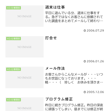
週末は仕事
40:仕事関係
平日に遊んでいる分、週末に仕事をす
る。急ぎではなくお客さんに依頼されて
いた調査をまとめてメールして終わり。
幾つかの調査事項があった中で過去にも
質問された事項が幾つかあった。前の調
2006.07.29
査結果では満足せず再度依頼してきたの
か、前に依頼結果を受け取っ...
打合せ
40:仕事関係
2006.01.26
メール作法
40:仕事関係
お客さんからこんなメールが・・・いつ
もお世話になっております。・・・
略・・・（ 珍しく お休みを頂きま
す って 無理矢理 お休みしますの
で…～ ｆ（’’：） ） エヘヘ
2005.12.06
～…メールの作法なども教育した方が良
いのだろうか・・・
プログラム修正
40:仕事関係
昨日に続きプログラム修正。昨日の深夜
に頑張ってしまい、昼までには修正が終