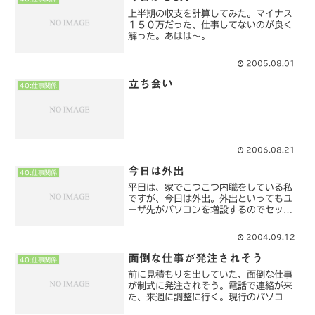
上半期の収支を計算してみた。マイナス
１５０万だった、仕事してないのが良く
解った。あはは～。
2005.08.01
立ち会い
40:仕事関係
2006.08.21
今日は外出
40:仕事関係
平日は、家でこつこつ内職をしている私
ですが、今日は外出。外出といってもユ
ーザ先がパソコンを増設するのでセット
アップに。休日で、パソコンの増設なん
て、全然お金になりません（涙そこのユ
2004.09.12
ーザは、パソコン、プリンタ、スキャ
ナ、ネットワークと全般的に...
面倒な仕事が発注されそう
40:仕事関係
前に見積もりを出していた、面倒な仕事
が制式に発注されそう。電話で連絡が来
た、来週に調整に行く。現行のパソコン
のリースがまだ残っているらしく、それ