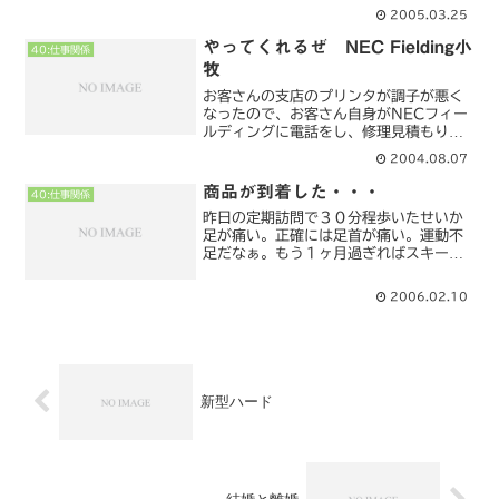
まではそのパソコンを使用し現業務をす
2005.03.25
る。その間に、調査・修正し新しいパソ
コンに徐々にシフトしてい...
やってくれるぜ NEC Fielding小
40:仕事関係
牧
お客さんの支店のプリンタが調子が悪く
なったので、お客さん自身がNECフィー
ルディングに電話をし、修理見積もりを
したら、3万ぐらいかかるので、いっそ
2004.08.07
新品にしたらと新品を購入した。単なる
ローカルプリンタなので問題ないと思っ
商品が到着した・・・
40:仕事関係
ていたら・・・やってく...
昨日の定期訪問で３０分程歩いたせいか
足が痛い。正確には足首が痛い。運動不
足だなぁ。もう１ヶ月過ぎればスキーへ
も行くので徐々に体を動かさない
と・・・。等と考えていると、運送業者
2006.02.10
から電話が・・・。「ハードウェアの仕
入」の時に注文した商品がもう届...
新型ハード