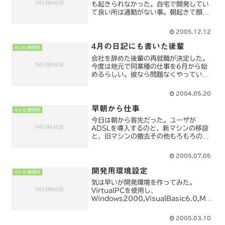
も起きられなかった。自宅で開発してい
て良い所は通勤がない事。朝起きて顔洗
って歯を磨いて食事して直ぐに仕事が出
来る。8時30分に起きれば9時には仕事
2005.12.12
に入ることが出来る。火曜日中に仕上げ
なければいけない仕事を...
4月の日記にも書いた後輩
40:仕事関係
会社を辞めた後輩の再就職が決定した。
今度は地元で同業種の仕事を6月から始
めるらしい。彼なら問題なくやっていけ
るだろう。（人間関係が悪くならなけれ
ばの話しだが）人の事もさることながら
2004.05.20
自分の事も考えないと・・・
早朝から仕事
40:仕事関係
今日は朝から客先だった。ユーザが
ADSLを導入するのと、新マシンの移設
と、旧マシンの撤去その他もろもろの作
業を今日一日でこなすつもり。一日がか
りになるので、最寄り駅の近くの駐車場
2005.07.05
へ車を預け、歩いて客先まで行った。ほ
んの、3～4Kmだけど歩く...
開発用環境設定
40:仕事関係
気は早いが開発環境を作ってみた。
VirtualPCを使用し、
Windows2000,VisualBasic6.0,MS-
Accesssそして問題の奉行をインストー
ル。お客さんから借りたバックアップデ
2005.03.10
ータをリカバリし、奉行の動作まで確認