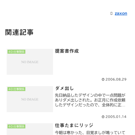
zaxon
関連記事
提案書作成
40:仕事関係
2006.08.29
ダメ出し
40:仕事関係
先日納品したデザインの中で一点問題が
ありダメ出しされた。お正月に作成依頼
したデザインだったので、全体的に正月
チックになっているのがNG。デザインの
変更依頼をデザイナーにし、なんとかデ
2005.01.14
ザインは間に合いそう。依頼してきてい
る会社は暇な時期で、今...
仕事たまにリッジ
40:仕事関係
今朝は寒かった、目覚ましが鳴っていて