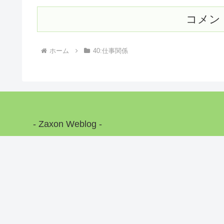
コメン
ホーム
40:仕事関係
- Zaxon Weblog -