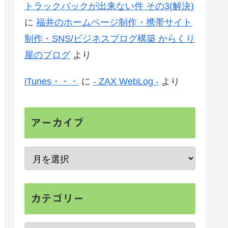
トラックバックが出来ない件 その3(解決)
に
福井のホームページ制作・携帯サイト
制作・SNS/ビジネスブログ構築 からくり
屋のブログ
より
iTunes・・・
に
- ZAX WebLog -
より
アーカイブ
カテゴリー