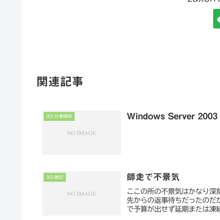
関連記事
Windows Server 200
40:仕事関係
師走で不景気
90:雑記
ここの所の不景気はかなり深
先からの返事待ちだったのだ
で予算が出せず延期または凍結