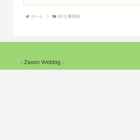
ホーム
40:仕事関係
- Zaxon Weblog -