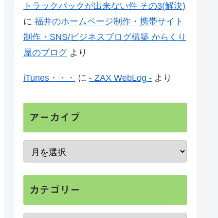
トラックバックが出来ない件 その3(解決)
に
福井のホームページ制作・携帯サイト
制作・SNS/ビジネスブログ構築 からくり
屋のブログ
より
iTunes・・・
に
- ZAX WebLog -
より
アーカイブ
カテゴリー