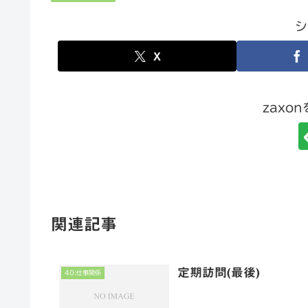
シ
X
zaxo
関連記事
定期訪問(最後)
40:仕事関係