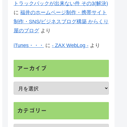
トラックバックが出来ない件 その3(解決)
に
福井のホームページ制作・携帯サイト
制作・SNS/ビジネスブログ構築 からくり
屋のブログ
より
iTunes・・・
に
- ZAX WebLog -
より
アーカイブ
カテゴリー